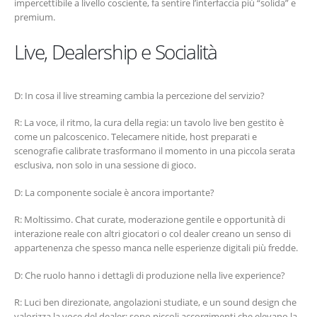
impercettibile a livello cosciente, fa sentire l’interfaccia più “solida” e
premium.
Live, Dealership e Socialità
D: In cosa il live streaming cambia la percezione del servizio?
R: La voce, il ritmo, la cura della regia: un tavolo live ben gestito è
come un palcoscenico. Telecamere nitide, host preparati e
scenografie calibrate trasformano il momento in una piccola serata
esclusiva, non solo in una sessione di gioco.
D: La componente sociale è ancora importante?
R: Moltissimo. Chat curate, moderazione gentile e opportunità di
interazione reale con altri giocatori o col dealer creano un senso di
appartenenza che spesso manca nelle esperienze digitali più fredde.
D: Che ruolo hanno i dettagli di produzione nella live experience?
R: Luci ben direzionate, angolazioni studiate, e un sound design che
valorizza la voce del dealer: sono piccoli accorgimenti che elevano la