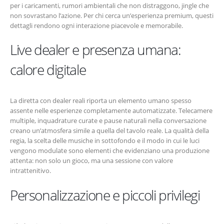
per i caricamenti, rumori ambientali che non distraggono, jingle che
non sovrastano l’azione. Per chi cerca un’esperienza premium, questi
dettagli rendono ogni interazione piacevole e memorabile.
Live dealer e presenza umana:
calore digitale
La diretta con dealer reali riporta un elemento umano spesso
assente nelle esperienze completamente automatizzate. Telecamere
multiple, inquadrature curate e pause naturali nella conversazione
creano un’atmosfera simile a quella del tavolo reale. La qualità della
regia, la scelta delle musiche in sottofondo e il modo in cui le luci
vengono modulate sono elementi che evidenziano una produzione
attenta: non solo un gioco, ma una sessione con valore
intrattenitivo.
Personalizzazione e piccoli privilegi