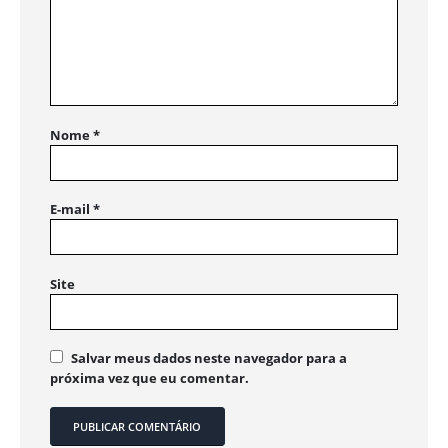
Nome
*
E-mail
*
Site
Salvar meus dados neste navegador para a
próxima vez que eu comentar.