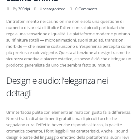
By
300dpi
Uncategorized
0 Comments
L’intrattenimento nei casinò online non è solo una questione di
numeri o di varietà di titoli: è l’attenzione ai piccoli particolari che
regala una sensazione di qualità. Le piattaforme moderne puntano
su rifiniture sottili — microanimazioni, suoni studiati, transizioni
morbide — che insieme costruiscono un’esperienza percepita come
più preziosa e coinvolgente. Questa attenzione al design trasmette
sicurezza emotiva e piacere estetico, e spesso è ciò che distingue un
prodotto generalista da uno che sembra fatto su misura.
Design e audio: l’eleganza nei
dettagli
Un’interfaccia pulita con elementi animati con gusto fa la differenza.
Non si tratta di abbellimenti gratuiti, ma di piccoli tocchi che
segnalano cura: l’effetto hover che risponde al tocco, la palette
cromatica coerente, i font leggibili ma caratteristici. Anche il sound
design è parte del linguaggio emotivo della piattaforma: suoni lievi