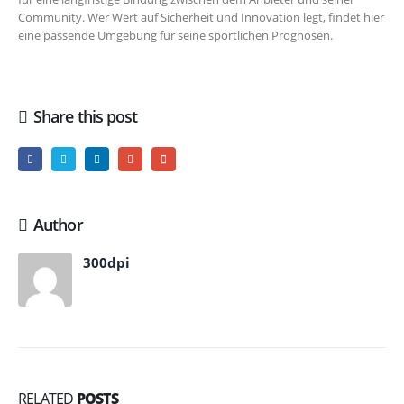
Community. Wer Wert auf Sicherheit und Innovation legt, findet hier
eine passende Umgebung für seine sportlichen Prognosen.
Share this post
Author
300dpi
RELATED
POSTS