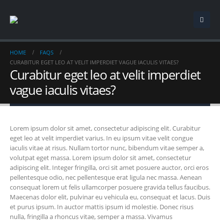
HOME
FAQS
CURABITUR EGET LEO AT VELIT IMPERDIET VAGUE IACULIS VITAES?
Curabitur eget leo at velit imperdiet
vague iaculis vitaes?
Lorem ipsum dolor sit amet, consectetur adipiscing elit. Curabitur
eget leo at velit imperdiet varius. In eu ipsum vitae velit congue
iaculis vitae at risus. Nullam tortor nunc, bibendum vitae semper a,
volutpat eget massa. Lorem ipsum dolor sit amet, consectetur
adipiscing elit. Integer fringilla, orci sit amet posuere auctor, orci eros
pellentesque odio, nec pellentesque erat ligula nec massa. Aenean
consequat lorem ut felis ullamcorper posuere gravida tellus faucibus.
Maecenas dolor elit, pulvinar eu vehicula eu, consequat et lacus. Duis
et purus ipsum. In auctor mattis ipsum id molestie. Donec risus
nulla, fringilla a rhoncus vitae, semper a massa. Vivamus