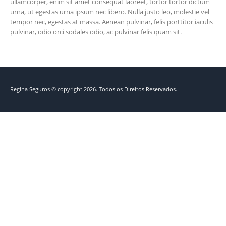
ullamcorper, enim sit amet consequat laoreet, tortor tortor dictum
urna, ut egestas urna ipsum nec libero. Nulla justo leo, molestie vel
tempor nec, egestas at massa. Aenean pulvinar, felis porttitor iaculis
pulvinar, odio orci sodales odio, ac pulvinar felis quam sit.
Regina Seguros © copyright 2026. Todos os Direitos Reservados.
vie
sex
child porn
porn
pusulabet güncel giriş
pusulabet giriş
pusulabet
mavi